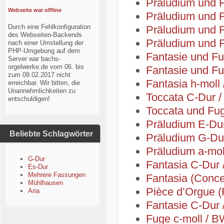
Präludium und 
Webseite war offline
Präludium und 
Durch eine Fehlkonfiguration
Präludium und 
des Webseiten-Backends
Präludium und 
nach einer Umstellung der
PHP-Umgebung auf dem
Fantasie und F
Server war bachs-
orgelwerke.de vom 06. bis
Fantasie und F
zum 08.02.2017 nicht
Fantasia h-moll
erreichbar. Wir bitten, die
Unannehmlichkeiten zu
Toccata C-Dur 
entschuldigen!
Toccata und Fu
Präludium E-Du
Beliebte Schlagwörter
Präludium G-Du
Präludium a-mo
G-Dur
Fantasia C-Dur
Es-Dur
Mehrere Fassungen
Fantasia (Conc
Mühlhausen
Pièce d’Orgue (
Aria
Fantasie C-Dur
Fuge c-moll / 