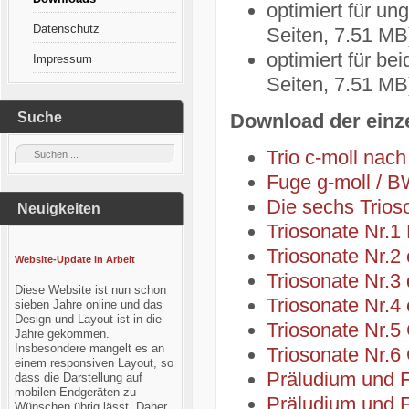
optimiert für u
Datenschutz
Seiten, 7.51 MB
optimiert für be
Impressum
Seiten, 7.51 MB
Suche
Download der einz
Trio c-moll nac
Fuge g-moll / 
Die sechs Trios
Neuigkeiten
Triosonate Nr.1
Triosonate Nr.2
Website-Update in Arbeit
Triosonate Nr.3
Diese Website ist nun schon
Triosonate Nr.4
sieben Jahre online und das
Design und Layout ist in die
Triosonate Nr.5
Jahre gekommen.
Insbesondere mangelt es an
Triosonate Nr.6
einem responsiven Layout, so
Präludium und 
dass die Darstellung auf
mobilen Endgeräten zu
Präludium und 
Wünschen übrig lässt. Daher