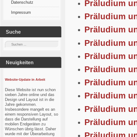
Präludium un
Datenschutz
Impressum
Präludium u
Präludium u
Suche
Präludium un
Präludium un
Neuigkeiten
Präludium u
Website-Update in Arbeit
Präludium un
Diese Website ist nun schon
Präludium un
sieben Jahre online und das
Design und Layout ist in die
Jahre gekommen.
Präludium un
Insbesondere mangelt es an
einem responsiven Layout, so
dass die Darstellung auf
Präludium u
mobilen Endgeräten zu
Wünschen übrig lässt. Daher
Präludium u
wurde mit der Überarbeitung