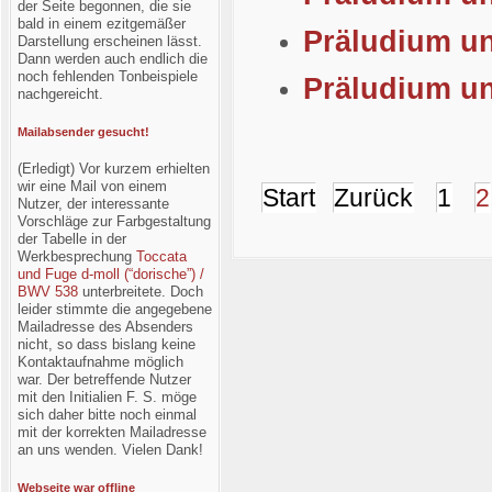
der Seite begonnen, die sie
bald in einem ezitgemäßer
Präludium u
Darstellung erscheinen lässt.
Dann werden auch endlich die
noch fehlenden Tonbeispiele
Präludium un
nachgereicht.
Mailabsender gesucht!
(Erledigt) Vor kurzem erhielten
wir eine Mail von einem
Start
Zurück
1
2
Nutzer, der interessante
Vorschläge zur Farbgestaltung
der Tabelle in der
Werkbesprechung
Toccata
und Fuge d-moll (“dorische”) /
BWV 538
unterbreitete. Doch
leider stimmte die angegebene
Mailadresse des Absenders
nicht, so dass bislang keine
Kontaktaufnahme möglich
war. Der betreffende Nutzer
mit den Initialien F. S. möge
sich daher bitte noch einmal
mit der korrekten Mailadresse
an uns wenden. Vielen Dank!
Webseite war offline