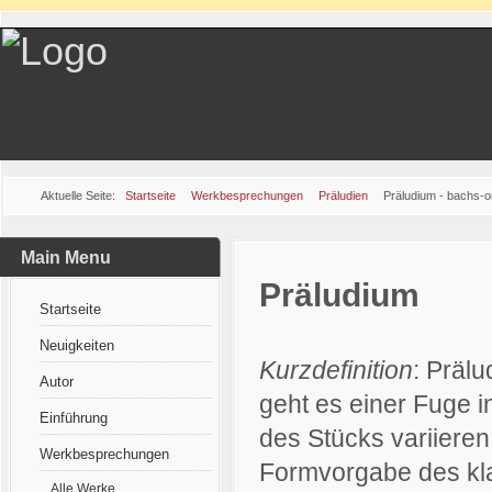
Aktuelle Seite:
Startseite
Werkbesprechungen
Präludien
Präludium - bachs-o
Main Menu
Präludium
Startseite
Neuigkeiten
Kurzdefinition
: Präl
Autor
geht es einer Fuge 
Einführung
des Stücks variieren
Werkbesprechungen
Formvorgabe des kl
Alle Werke