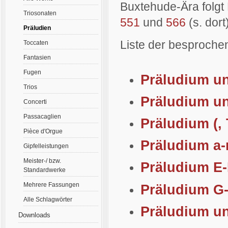
Buxtehude-Ära folgt
Triosonaten
551
und
566
(s. dort
Präludien
Liste der besproche
Toccaten
Fantasien
Fugen
Präludium un
Trios
Präludium un
Concerti
Passacaglien
Präludium (,
Pièce d'Orgue
Präludium a-
Gipfelleistungen
Meister-/ bzw.
Präludium E
Standardwerke
Mehrere Fassungen
Präludium G
Alle Schlagwörter
Präludium u
Downloads