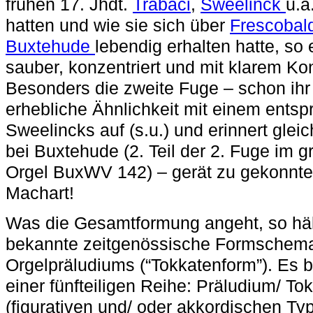
frühen 17. Jhdt.
Trabaci
,
Sweelinck
u.a
hatten und wie sie sich über
Frescobal
Buxtehude
lebendig erhalten hatte, so 
sauber, konzentriert und mit klarem Kon
Besonders die zweite Fuge – schon ih
erhebliche Ähnlichkeit mit einem ent
Sweelincks auf (s.u.) und erinnert gle
bei Buxtehude (2. Teil der 2. Fuge im g
Orgel BuxWV 142) – gerät zu gekonnter
Machart!
Was die Gesamtformung angeht, so häl
bekannte zeitgenössische Formschem
Orgelpräludiums (“Tokkatenform”). Es b
einer fünfteiligen Reihe: Präludium/ To
(figurativen und/ oder akkordischen Typ