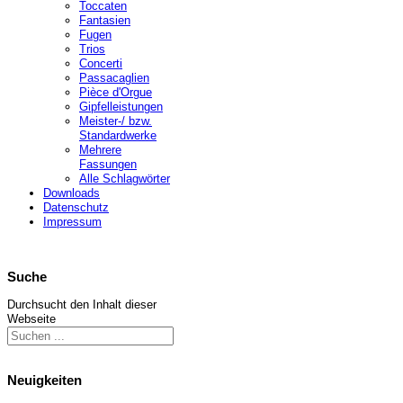
Toccaten
Fantasien
Fugen
Trios
Concerti
Passacaglien
Pièce d'Orgue
Gipfelleistungen
Meister-/ bzw.
Standardwerke
Mehrere
Fassungen
Alle Schlagwörter
Downloads
Datenschutz
Impressum
Suche
Durchsucht den Inhalt dieser
Webseite
Neuigkeiten