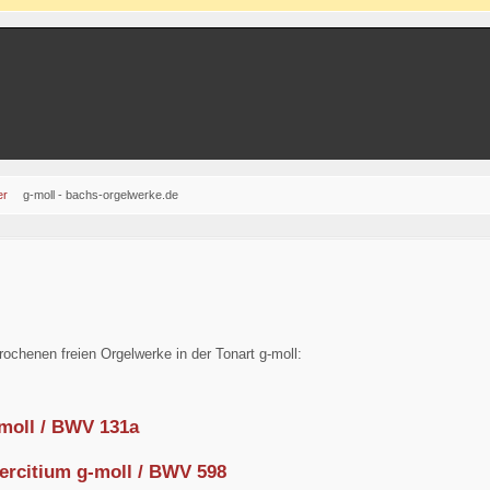
er
g-moll - bachs-orgelwerke.de
rochenen freien Orgelwerke in der Tonart g-moll:
moll / BWV 131a
ercitium g-moll / BWV 598