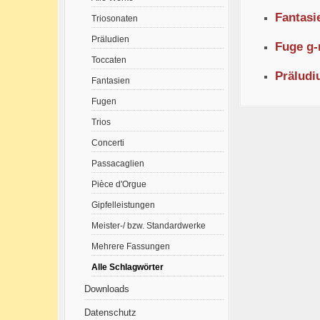
Fantasi
Triosonaten
Präludien
Fuge g-
Toccaten
Präludi
Fantasien
Fugen
Trios
Concerti
Passacaglien
Pièce d'Orgue
Gipfelleistungen
Meister-/ bzw. Standardwerke
Mehrere Fassungen
Alle Schlagwörter
Downloads
Datenschutz