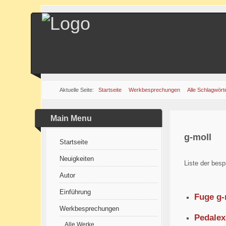
Aktuelle Seite:
Startseite
Werkbesprechungen
Alle Schlagwört
Main Menu
g-moll
Startseite
Neuigkeiten
Liste der besp
Autor
Einführung
Fuge g-
Werkbesprechungen
Pedalex
Alle Werke