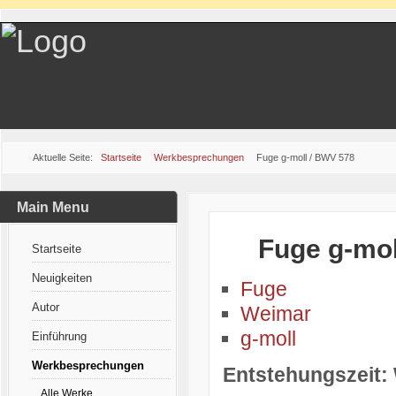
Aktuelle Seite:
Startseite
Werkbesprechungen
Fuge g-moll / BWV 578
Main Menu
Fuge g-mol
Startseite
Neuigkeiten
Fuge
Autor
Weimar
g-moll
Einführung
Werkbesprechungen
Entstehungszeit:
Alle Werke