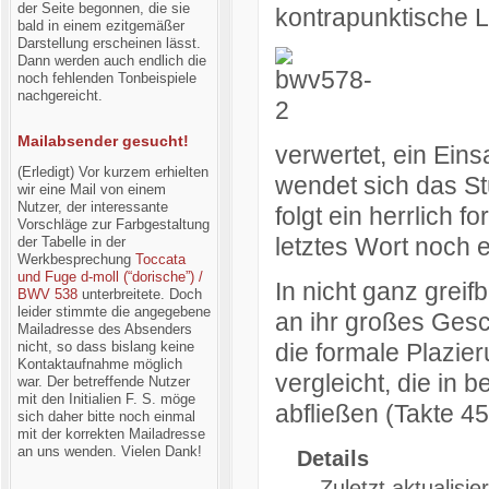
der Seite begonnen, die sie
kontrapunktische Li
bald in einem ezitgemäßer
Darstellung erscheinen lässt.
Dann werden auch endlich die
noch fehlenden Tonbeispiele
nachgereicht.
Mailabsender gesucht!
verwertet, ein Ein
(Erledigt) Vor kurzem erhielten
wendet sich das St
wir eine Mail von einem
Nutzer, der interessante
folgt ein herrlich 
Vorschläge zur Farbgestaltung
letztes Wort noch 
der Tabelle in der
Werkbesprechung
Toccata
und Fuge d-moll (“dorische”) /
In nicht ganz greif
BWV 538
unterbreitete. Doch
leider stimmte die angegebene
an ihr großes Gesc
Mailadresse des Absenders
nicht, so dass bislang keine
die formale Plazie
Kontaktaufnahme möglich
vergleicht, die in 
war. Der betreffende Nutzer
mit den Initialien F. S. möge
abfließen (Takte 45
sich daher bitte noch einmal
mit der korrekten Mailadresse
an uns wenden. Vielen Dank!
Details
Zuletzt aktualisi