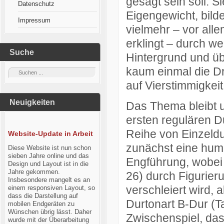
gesagt sein soll. Si
Datenschutz
Eigengewicht, bild
Impressum
vielmehr – vor all
erklingt – durch wen
Suche
Hintergrund und üb
kaum einmal die Dr
auf Vierstimmigkeit 
Neuigkeiten
Das Thema bleibt 
ersten regulären D
Reihe von Einzeldu
Website-Update in Arbeit
zunächst eine humo
Diese Website ist nun schon
sieben Jahre online und das
Engführung, wobei 
Design und Layout ist in die
Jahre gekommen.
26) durch Figurier
Insbesondere mangelt es an
verschleiert wird, 
einem responsiven Layout, so
dass die Darstellung auf
Durtonart B-Dur (T
mobilen Endgeräten zu
Wünschen übrig lässt. Daher
Zwischenspiel, das
wurde mit der Überarbeitung