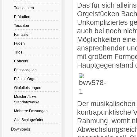
Das für sich allein
Triosonaten
Orgelstücken Bachs
Präludien
Unkompliziertes ge
Toccaten
auch bei noch nich
Fantasien
Möglichkeiten eine
Fugen
ansprechender und 
Trios
mit großem Formgef
Concerti
Hauptgegenstand de
Passacaglien
Pièce d'Orgue
Gipfelleistungen
Meister-/ bzw.
Der musikalischen 
Standardwerke
kontrapunktische V
Mehrere Fassungen
Rahmung, womit ni
Alle Schlagwörter
Abwechslungsreicht
Downloads