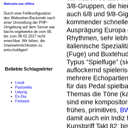
Webseite war offline
3/8-Gruppen, die hier
auch 6/8 und 9/8-Gigu
Durch eine Fehlkonfiguration
des Webseiten-Backends nach
kommender schneller
einer Umstellung der PHP-
Umgebung auf dem Server war
Ausprägung Europa du
bachs-orgelwerke.de vom 06.
bis zum 08.02.2017 nicht
Rhythmen, sehr lebh
erreichbar. Wir bitten, die
italienische Speziali
Unannehmlichkeiten zu
entschuldigen!
(Fuge) und Buxtehude
Typus “Spielfuge” (
auflockernd spieler
Beliebte Schlagwörter
mehrere Echopartien
f-moll
für das Pedal spielb
Pastorella
Leipzig
Themas die Töne (ka
Es-Dur
sind eine kompositor
Fantasie
frühes, primitives,
BW
damit auch ein Indiz
Kunstgriff Takt 82: 