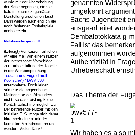
genannten Widersprü
wurde mit der Überarbeitung
der Seite begonnen, die sie
umgekehrt argumenti
bald in einem ezitgemäßer
Darstellung erscheinen lässt.
Bachs Jugendzeit ent
Dann werden auch endlich die
noch fehlenden Tonbeispiele
ausgearbeitet worde
nachgereicht.
Cembalotokkata g-mo
Mailabsender gesucht!
Fall ist das bemerke
(Erledigt) Vor kurzem erhielten
aufgenommen worden;
wir eine Mail von einem Nutzer,
Authentizität in Fra
der interessante Vorschläge
zur Farbgestaltung der Tabelle
Urheberschaft ernsth
in der Werkbesprechung
Toccata und Fuge d-moll
(“dorische”) / BWV 538
unterbreitete. Doch leider
stimmte die angegebene
Das Thema der Fuge 
Mailadresse des Absenders
nicht, so dass bislang keine
Kontaktaufnahme möglich war.
Der betreffende Nutzer mit den
Initialien F. S. möge sich daher
bitte noch einmal mit der
korrekten Mailadresse an uns
wenden. Vielen Dank!
Wir haben es also mi