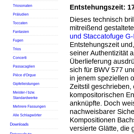
Entstehungszeit: 1
Triosonaten
Präludien
Dieses technisch br
Toccaten
mitreißend gestaltet
Fantasien
und Staccatofuge G-
Fugen
Entstehungszeit und
Trios
seiner Authentizität 
Concerti
Überlieferung ausdr
Passacaglien
sich für BWV 577 u
Pièce d'Orgue
in jenem speziellen 
Gipfelleistungen
Zeitstil geschrieben
Meister-/ bzw.
kompositorischen En
Standardwerke
anknüpfte. Doch wei
Mehrere Fassungen
nachweisbarer Sicher
Alle Schlagwörter
Kompositionen Bachs
Downloads
versierte Glätte, die