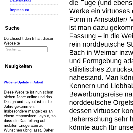
Datenschutz
die Fuge (und eben
Werke ein virtuoses o
Impressum
Form in Arnstädter/
ist man dazu geko
Suche
Fassung – in die Wei
Durchsucht den Inhalt dieser
rein norddeutsche St
Webseite
Bach in Weimar inzwi
und Formgebung adap
Neuigkeiten
stilistisches Zurücks
nahestand. Man kön
Website-Update in Arbeit
Kennern und Liebhab
Diese Website ist nun schon
Bewerbungsreise nac
sieben Jahre online und das
norddeutsche Orgelst
Design und Layout ist in die
Jahre gekommen.
dessen virtuoser kom
Insbesondere mangelt es an
einem responsiven Layout, so
Beherrschung sehr 
dass die Darstellung auf
mobilen Endgeräten zu
könnte auch für uns
Wünschen übrig lässt. Daher