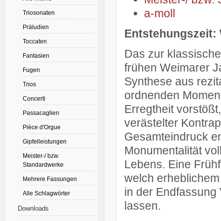
a-moll
Triosonaten
Präludien
Entstehungszeit:
Toccaten
Das zur klassische
Fantasien
frühen Weimarer J
Fugen
Synthese aus rezit
Trios
ordnenden Momenten
Concerti
Erregtheit vorstöß
Passacaglien
verästelter Kontra
Pièce d'Orgue
Gesamteindruck ent
Gipfelleistungen
Monumentalität voll
Meister-/ bzw.
Lebens. Eine Frühf
Standardwerke
welch erheblichem
Mehrere Fassungen
in der Endfassung
Alle Schlagwörter
lassen.
Downloads