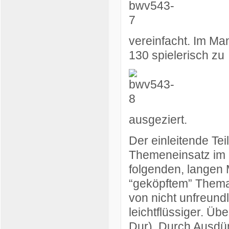
vereinfacht. Im Man
130 spielerisch zu
ausgeziert.
Der einleitende Te
Themeneinsatz im S
folgenden, langen 
“geköpftem” Thema i
von nicht unfreund
leichtflüssiger. Üb
Dur). Durch Ausdün