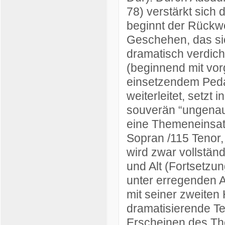
78) verstärkt sich d
beginnt der Rückwe
Geschehen, das sic
dramatisch verdich
(beginnend mit vo
einsetzendem Pedal
weiterleitet, setzt 
souverän “ungenau
eine Themeneinsatz
Sopran /115 Tenor, 
wird zwar vollständ
und Alt (Fortsetzung
unter erregenden 
mit seiner zweiten
dramatisierende T
Erscheinen des The