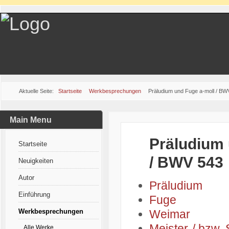
Aktuelle Seite:
Startseite
Werkbesprechungen
Präludium und Fuge a-moll / BW
Main Menu
Präludium 
Startseite
/ BWV 543
Neuigkeiten
Autor
Präludium
Einführung
Fuge
Werkbesprechungen
Weimar
Meister-/ bzw.
Alle Werke