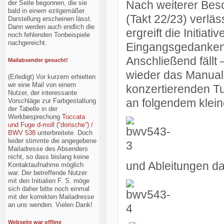
Nach weiterer Bes
der Seite begonnen, die sie
bald in einem ezitgemäßer
(Takt 22/23) verlä
Darstellung erscheinen lässt.
Dann werden auch endlich die
ergreift die Initiat
noch fehlenden Tonbeispiele
nachgereicht.
Eingangsgedanken 
Anschließend fällt 
Mailabsender gesucht!
wieder das Manual e
(Erledigt) Vor kurzem erhielten
wir eine Mail von einem
konzertierenden Tut
Nutzer, der interessante
an folgendem klei
Vorschläge zur Farbgestaltung
der Tabelle in der
Werkbesprechung
Toccata
und Fuge d-moll (“dorische”) /
BWV 538
unterbreitete. Doch
leider stimmte die angegebene
Mailadresse des Absenders
nicht, so dass bislang keine
und Ableitungen d
Kontaktaufnahme möglich
war. Der betreffende Nutzer
mit den Initialien F. S. möge
sich daher bitte noch einmal
mit der korrekten Mailadresse
an uns wenden. Vielen Dank!
Webseite war offline