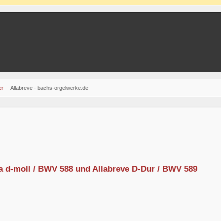
er
Allabreve - bachs-orgelwerke.de
 d-moll / BWV 588 und Allabreve D-Dur / BWV 589