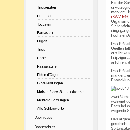
Bei der Sc
unverzügli
Triosonaten
markiert –
Präludien
(BWV 546)
Organismus
Toccaten
Sichentfalt
eingegange
Fantasien
höchsten A
Fugen
Das Prälud
Quellen läß
Trios
aus ihr wur
Leipziger J
Concerti
anführen, 
Passacaglien
Das
Pr
älu
Pièce d'Orgue
markiert, e
Entwicklun
Gipfelleistungen
Meister-/ bzw. Standardwerke
Zwei Verbin
Mehrere Fassungen
während de
Bach bei de
Alle Schlagwörter
wogende Se
Downloads
Den allgeme
geschieht 
Datenschutz
Seitensätze