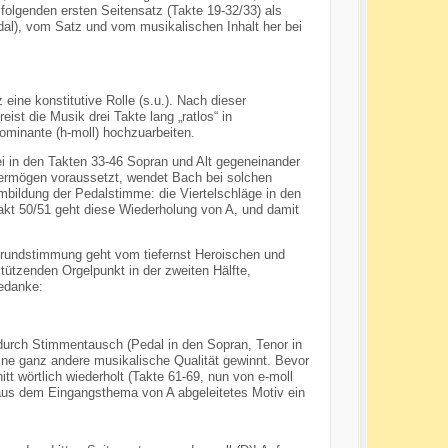
folgenden ersten Seitensatz (Takte 19-32/33) als
edal), vom Satz und vom musikalischen Inhalt her bei
eine konstitutive Rolle (s.u.). Nach dieser
eist die Musik drei Takte lang „ratlos“ in
ominante (h-moll) hochzuarbeiten.
ei in den Takten 33-46 Sopran und Alt gegeneinander
vermögen voraussetzt, wendet Bach bei solchen
bildung der Pedalstimme: die Viertelschläge in den
 Takt 50/51 geht diese Wiederholung von A, und damit
 Grundstimmung geht vom tiefernst Heroischen und
tützenden Orgelpunkt in der zweiten Hälfte,
Gedanke:
durch Stimmentausch (Pedal in den Sopran, Tenor in
ine ganz andere musikalische Qualität gewinnt. Bevor
t wörtlich wiederholt (Takte 61-69, nun von e-moll
 aus dem Eingangsthema von A abgeleitetes Motiv ein