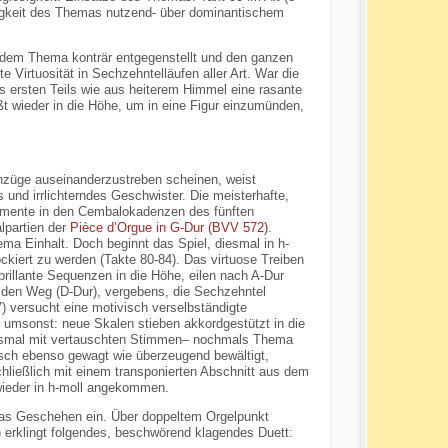
tigkeit des Themas nutzend- über dominantischem
h dem Thema konträr entgegenstellt und den ganzen
e Virtuosität in Sechzehntelläufen aller Art. War die
 ersten Teils wie aus heiterem Himmel eine rasante
ßt wieder in die Höhe, um in eine Figur einzumünden,
enzüge auseinanderzustreben scheinen, weist
nd irrlichterndes Geschwister. Die meisterhafte,
 Momente in den Cembalokadenzen des fünften
lpartien der
Pièce d’Orgue in G-Dur (BVV 572)
.
ma Einhalt. Doch beginnt das Spiel, diesmal in h-
kiert zu werden (Takte 80-84). Das virtuose Treiben
brillante Sequenzen in die Höhe, eilen nach A-Dur
 den Weg (D-Dur), vergebens, die Sechzehntel
7) versucht eine motivisch verselbständigte
s umsonst: neue Skalen stieben akkordgestützt in die
diesmal mit vertauschten Stimmen– nochmals Thema
nisch ebenso gewagt wie überzeugend bewältigt,
chließlich mit einem transponierten Abschnitt aus dem
 wieder in h-moll angekommen.
das Geschehen ein. Über doppeltem Orgelpunkt
) erklingt folgendes, beschwörend klagendes Duett: