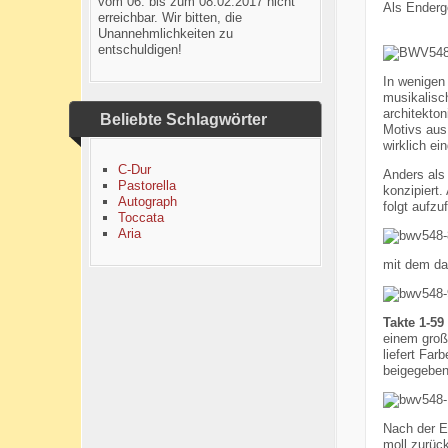
vom 06. bis zum 08.02.2017 nicht
Als Enderg
erreichbar. Wir bitten, die
Unannehmlichkeiten zu
entschuldigen!
In wenigen
musikalisc
architekto
Beliebte Schlagwörter
Motivs aus
wirklich ei
C-Dur
Anders als 
Pastorella
konzipiert.
Autograph
folgt aufz
Toccata
Aria
mit dem dam
Takte 1-59
einem groß
liefert Far
beigegeben
Nach der Ex
moll zurüc