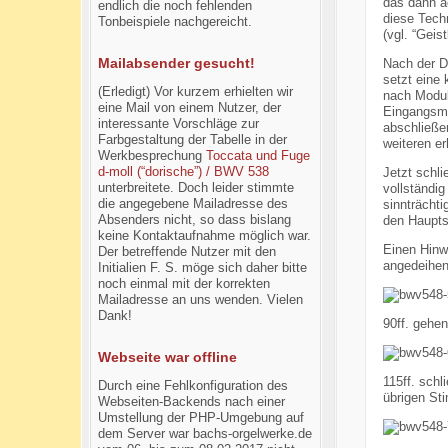
das dann a
endlich die noch fehlenden
diese Techn
Tonbeispiele nachgereicht.
(vgl. “Geis
Mailabsender gesucht!
Nach der Du
setzt eine
(Erledigt) Vor kurzem erhielten wir
nach Modula
eine Mail von einem Nutzer, der
Eingangsmot
interessante Vorschläge zur
abschließe
Farbgestaltung der Tabelle in der
weiteren er
Werkbesprechung
Toccata und Fuge
d-moll (“dorische”) / BWV 538
Jetzt schli
unterbreitete. Doch leider stimmte
vollständig
die angegebene Mailadresse des
sinnträchti
Absenders nicht, so dass bislang
den Haupts
keine Kontaktaufnahme möglich war.
Einen Hinwe
Der betreffende Nutzer mit den
angedeihen 
Initialien F. S. möge sich daher bitte
noch einmal mit der korrekten
Mailadresse an uns wenden. Vielen
Dank!
90ff. gehe
Webseite war offline
115ff. schl
Durch eine Fehlkonfiguration des
übrigen St
Webseiten-Backends nach einer
Umstellung der PHP-Umgebung auf
dem Server war bachs-orgelwerke.de