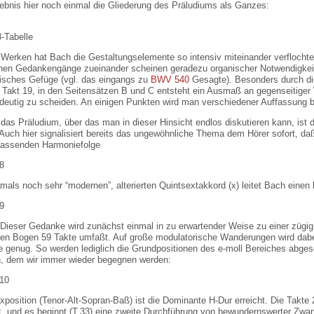
ebnis hier noch einmal die Gliederung des Präludiums als Ganzes:
 Werken hat Bach die Gestaltungselemente so intensiv miteinander verflochte
hen Gedankengänge zueinander scheinen geradezu organischer Notwendigkeit z
nisches Gefüge (vgl. das eingangs zu
BWV 540
Gesagte). Besonders durch di
 Takt 19, in den Seitensätzen B und C entsteht ein Ausmaß an gegenseitiger
ndeutig zu scheiden. An einigen Punkten wird man verschiedener Auffassung b
das Präludium, über das man in dieser Hinsicht endlos diskutieren kann, ist 
 Auch hier signalisiert bereits das ungewöhnliche Thema dem Hörer sofort, d
ufassenden Harmoniefolge
als noch sehr “modernen”, alterierten Quintsextakkord (x) leitet Bach einen
Dieser Gedanke wird zunächst einmal in zu erwartender Weise zu einer zügig 
en Bogen 59 Takte umfaßt. Auf große modulatorische Wanderungen wird dabei
be genug. So werden lediglich die Grundpositionen des e-moll Bereiches abge
, dem wir immer wieder begegnen werden:
position (Tenor-Alt-Sopran-Baß) ist die Dominante H-Dur erreicht. Die Takte 2
k, und es beginnt (T.33) eine zweite Durchführung von bewundernswerter Zwan