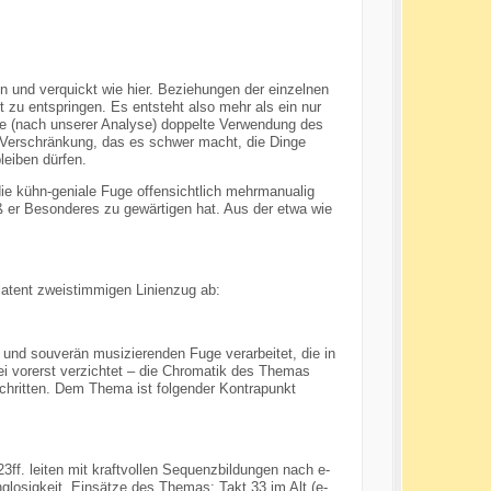
n und verquickt wie hier. Beziehungen der einzelnen
u entspringen. Es entsteht also mehr als ein nur
e (nach unserer Analyse) doppelte Verwendung des
 Verschränkung, das es schwer macht, die Dinge
leiben dürfen.
die kühn-geniale
Fuge
offensichtlich mehrmanualig
aß er Besonderes zu gewärtigen hat. Aus der etwa wie
 latent zweistimmigen Linienzug ab:
und souverän musizierenden Fuge verarbeitet, die in
 vorerst verzichtet – die Chromatik des Themas
schritten. Dem Thema ist folgender Kontrapunkt
3ff. leiten mit kraftvollen Sequenzbildungen nach e-
glosigkeit. Einsätze des Themas: Takt 33 im Alt (e-