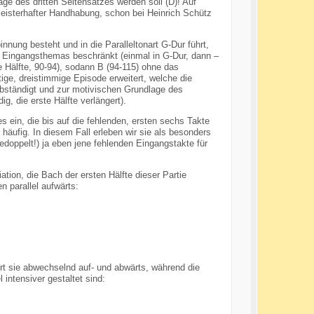
e des dritten Seitensatzes werden soll (D)! Auf
 meisterhafter Handhabung, schon bei Heinrich Schütz
nnung besteht und in die Paralleltonart G-Dur führt,
es Eingangsthemas beschränkt (einmal in G-Dur, dann –
e Hälfte, 90-94), sodann B (94-115) ohne das
ige, dreistimmige Episode erweitert, welche die
bständigt und zur motivischen Grundlage des
g, die erste Hälfte verlängert).
s ein, die bis auf die fehlenden, ersten sechs Takte
 häufig. In diesem Fall erleben wir sie als besonders
edoppelt!) ja eben jene fehlenden Eingangstakte für
tion, die Bach der ersten Hälfte dieser Partie
n parallel aufwärts:
hrt sie abwechselnd auf- und abwärts, während die
intensiver gestaltet sind: