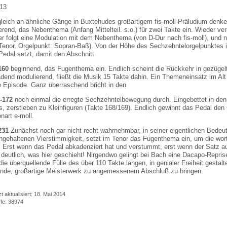
gleich an ähnliche Gänge in Buxtehudes großartigem fis-moll-Präludium denke
rend, das Nebenthema (Anfang Mittelteil. s.o.) für zwei Takte ein. Wieder ve
er folgt eine Modulation mit dem Nebenthema (von D-Dur nach fis-moll), und 
-Tenor, Orgelpunkt: Sopran-Baß). Von der Höhe des Sechzehntelorgelpunktes i
Pedal setzt, damit den Abschnitt
160
beginnend, das Fugenthema ein. Endlich scheint die Rückkehr in gezügelt
adend modulierend, fließt die Musik 15 Takte dahin. Ein Themeneinsatz im Al
e Episode. Ganz überraschend bricht in den
-172
noch einmal die erregte Sechzehntelbewegung durch. Eingebettet in den
s, zerstieben zu Kleinfiguren (Takte 168/169). Endlich gewinnt das Pedal de
nart e-moll.
231
Zunächst noch gar nicht recht wahrnehmbar, in seiner eigentlichen Bedeu
chgehaltenen Vierstimmigkeit, setzt im Tenor das Fugenthema ein, um die wor
n. Erst wenn das Pedal abkadenziert hat und verstummt, erst wenn der Satz 
d deutlich, was hier geschieht! Nirgendwo gelingt bei Bach eine Dacapo-Repri
 die überquellende Fülle des über 110 Takte langen, in genialer Freiheit gesta
ende, großartige Meisterwerk zu angemessenem Abschluß zu bringen.
t aktualisiert: 18. Mai 2014
ffe: 38974