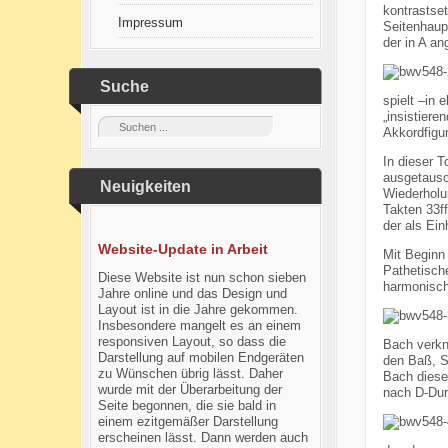
kontrastset
Impressum
Seitenhaupt
der in A an
Suche
spielt –in 
„insistiere
Akkordfigu
In dieser 
ausgetausc
Neuigkeiten
Wiederholu
Takten 33ff
der als Ei
Website-Update in Arbeit
Mit Beginn
Pathetische
Diese Website ist nun schon sieben
harmonisch
Jahre online und das Design und
Layout ist in die Jahre gekommen.
Insbesondere mangelt es an einem
responsiven Layout, so dass die
Bach verkn
Darstellung auf mobilen Endgeräten
den Baß, S
zu Wünschen übrig lässt. Daher
Bach diesen
wurde mit der Überarbeitung der
nach D-Dur
Seite begonnen, die sie bald in
einem ezitgemäßer Darstellung
erscheinen lässt. Dann werden auch