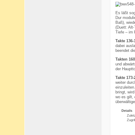
Es läßt so
Dur modulie
Baß), wied
(Duett: Alt
Tiefe – im 
Takte 136-
dabei ausl
beendet di
Takten 160
und abwärt
der Hauptto
Takte 173-
weiter dur
einzuleite
bringt, wir
wo es gilt,
überwältig
Details
Zuletz
Zugri