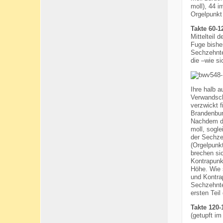
moll), 44 
Orgelpunkt 
Takte 60-1
Mittelteil 
Fuge bishe
Sechzehntel
die –wie s
Ihre halb 
Verwandsch
verzwickt 
Brandenbur
Nachdem di
moll, sogl
der Sechzeh
(Orgelpunk
brechen sic
Kontrapunk
Höhe. Wie 
und Kontra
Sechzehntel
ersten Teil
Takte 120-
(getupft im