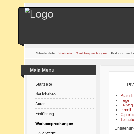
Aktuelle Seite:
Startseite
Werkbesprechungen
Präludium und 
Main Menu
Pr
Startseite
Neuigkeiten
Präludi
Fuge
Autor
Leipzig
e-moll
Einführung
Gipfelle
Teilaut
Werkbesprechungen
Entstehung
Alle Werke