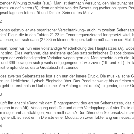
zender Wirkung zuweist (s.u.)! Man ist demnach versucht, den hier zunächst 
satz zu definieren (B), denn er bleibt von der Besetzung (weiter obligates P
geschlagenen Intensität und Dichte. Sein erstes Motiv
ebenso geistvoller wie organischer Verschränkung– auch im zweiten Seitensatz 
nden“ Figur, die in den Takten 21-23 im Tenor sequenzierend fortgesetzt wird, kr
rationen, um sich dann (27-33) in kleinen Sequenzketten mühsam in die Molld
Tonart hören wir nun eine vollständige Wiederholung des Hauptsatzes (A), wob
ht sind. Dies Verfahren, das meistens großes satztechnisches Dispositions
ngen der verlebendigenden Variation wegen gern an. Man beachte auch die Um
 und 39ff bewegen sich jeweils entgegengesetzt wie zuvor (1ff. und 7ff.). In
nheit empfundene, erste Großabschnitt zuende.
 des zweiten Seitensatzes löst sich nun der innere Druck. Die musikalische
n ins Lieblichere, Lyrisch-Elegische über. Das Pedal schweigt bis auf einen s
 geht es erstmals in Durbereiche. Am Anfang steht (stets) folgender, neuer 
üpft ihn anschließend mit dem Eingangsmotiv des ersten Seitensatzes, das 
opran in den Alt), Verlegung nach Dur und durch Verdopplung auf vier Takte e
 insgesamt achttaktigen, von h-moll nach A-Dur führenden Seitensatzabschnit
 gehend), schiebt er im Dienste einer Modulation zwei Takte lang ein neues,