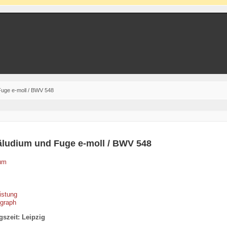
Fuge e-moll / BWV 548
äludium und Fuge e-moll / BWV 548
um
istung
ograph
szeit: Leipzig