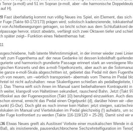
im Tenor (a-moll) und 51 im Sopran (e-moll, aber –die harmonische Doppeldeu
auf H).
20
Fast überfallartig kommt nun völlig Neues ins Spiel, ein Element, das sic
der Fuge (Takte 60-172/173) prägen wird; solistisch kadenzierende, tokkatenhaft
r von Achtelbewegungen getragen, so bricht schon aus dem Schlußakkord des
passage hervor, stürzt abwärts, verfängt sich zwei Oktaven tiefer und schie
ich später zeigt– Funktion eines Nebenthemas hat:
ausgeschriebene, halb latente Mehrstimmigkeit, in der immer wieder zwei Lini
aft zum Fugenthema auf: der neue Gedanke ist dessen koboldhaft quirlendes u
figurierte und harmonisch grundierte Passage erinnert stark an verstiegene
gischen Konzerts und des a-moll-Tripelkonzerts, aber auch an die Solomanua
e ganze e-moll-Skala abgeschritten ist, gebietet das Pedal mit dem Fugenthe
eich von neuem, um –wörtlich transponiert– abermals vom Thema im Pedal bloc
ntel ist nicht aufzuhalten: neue Skalenfiguren schießen als pedalbegleitete, 
t). Das Thema wirft sich ihnen im Manual samt beibehaltenem Kontrapunkt in
h weiter, klangvoll von Haltetönen sekundiert, rauschend Bahn. Jetzt (Takt 9
tfloskel aus der Fugenexposition (Takt 10) beruhigend einzuwirken. Auch die
schon einmal, erreicht das Pedal einen Orgelpunkt (d), darüber hören wir –
punkt (G-Dur). Doch gibt es noch immer kein Halten: jetzt steigen, satztech
skalen im Manual und Viertelskalen im Pedal gleichzeitig (!) aufwärts, um s
 der Fuge konfrontiert zu werden (Takte 116-119/120 = 25-28). Damit sind wir
136
Etwas Neues greift als Auslöser/ Vorbote einer musikalischen Wende in 
 Baß, als insistierende, pausendurchbrochene Sechzehntelfiguration im Tenor