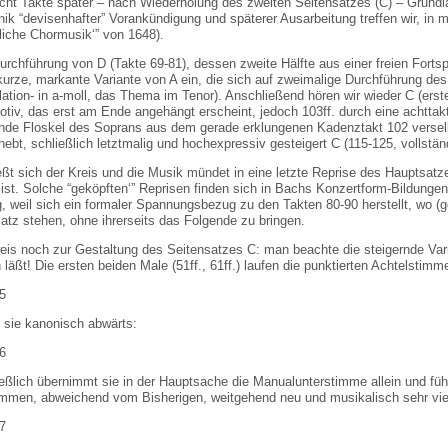
cht Takte später – nach Wiederholung des zweiten Seitensatzes (C) – Grundlag
ik “devisenhafter” Vorankündigung und späterer Ausarbeitung treffen wir, in
tliche Chormusik‘” von 1648).
rchführung von D (Takte 69-81), dessen zweite Hälfte aus einer freien Fortspi
 kurze, markante Variante von A ein, die sich auf zweimalige Durchführung d
tion- in a-moll, das Thema im Tenor). Anschließend hören wir wieder C (erst
iv, das erst am Ende angehängt erscheint, jedoch 103ff. durch eine achttakt
nde Floskel des Soprans aus dem gerade erklungenen Kadenztakt 102 versel
hebt, schließlich letztmalig und hochexpressiv gesteigert C (115-125, vollständi
eßt sich der Kreis und die Musik mündet in eine letzte Reprise des Hauptsatze
 ist. Solche “geköpften‘” Reprisen finden sich in Bachs Konzertform-Bildungen
g, weil sich ein formaler Spannungsbezug zu den Takten 80-90 herstellt, wo (g
atz stehen, ohne ihrerseits das Folgende zu bringen.
is noch zur Gestaltung des Seitensatzes C: man beachte die steigernde Varia
läßt! Die ersten beiden Male (51ff., 61ff.) laufen die punktierten Achtelstimme
n sie kanonisch abwärts:
ießlich übernimmt sie in der Hauptsache die Manualunterstimme allein und fü
immen, abweichend vom Bisherigen, weitgehend neu und musikalisch sehr viel 