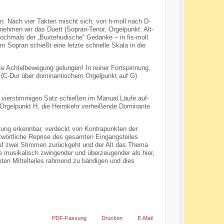
n. Nach vier Takten mischt sich, von h-moll nach D-
rnehmen wir das Duett (Sopran-Tenor, Orgelpunkt: Alt-
nochmals der „Buxtehudische“ Gedanke – in fis-moll
m Sopran schießt eine letzte schnelle Skala in die
e Achtelbewegung gelungen! In reiner Fortspinnung,
t (C-Dur über dominantischem Orgelpunkt auf G)
 vierstimmigen Satz schießen im Manual Läufe auf-
n Orgelpunkt H, die Heimkehr verheißende Dominante
tung erkennbar, verdeckt von Kontrapunkten der
twörtliche Reprise des gesamten Eingangsteiles
auf zwei Stimmen zurückgeht und der Alt das Thema
se musikalisch zwingender und überzeugender als hier,
lteten Mittelteiles rahmend zu bändigen und dies
PDF-Fassung
Drucken
E-Mail