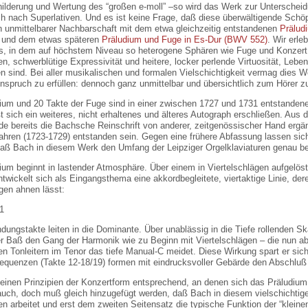
hilderung und Wertung des “großen e-moll” –so wird das Werk zur Unterschei
ch nach Superlativen. Und es ist keine Frage, daß diese überwältigende Sch
in unmittelbarer Nachbarschaft mit dem etwa gleichzeitig entstandenen
Prälud
und dem etwas späteren
Präludium und Fuge in Es-Dur (BWV 552)
. Wir erl
, in dem auf höchstem Niveau so heterogene Sphären wie Fuge und Konzert
en, schwerblütige Expressivität und heitere, locker perlende Virtuosität, Lebe
n sind. Bei aller musikalischen und formalen Vielschichtigkeit vermag dies 
nspruch zu erfüllen: dennoch ganz unmittelbar und übersichtlich zum Hörer z
ium und 20 Takte der Fuge sind in einer zwischen 1727 und 1731 entstandene
t sich ein weiteres, nicht erhaltenes und älteres Autograph erschließen. Au
de bereits die Bachsche Reinschrift von anderer, zeitgenössischer Hand ergän
ahren (1723-1729) entstanden sein. Gegen eine frühere Abfassung lassen sich
daß Bach in diesem Werk den Umfang der Leipziger Orgelklaviaturen genau be
dium
beginnt in lastender Atmosphäre. Über einem in Viertelschlägen aufgelös
ntwickelt sich als Eingangsthema eine akkordbegleitete, viertaktige Linie, de
gen ahnen lässt:
dungstakte leiten in die Dominante. Über unablässig in die Tiefe rollenden Sk
r Baß den Gang der Harmonik wie zu Beginn mit Viertelschlägen – die nun ab
n Tonleitern im Tenor das tiefe Manual-C meidet. Diese Wirkung spart er sic
quenzen (Takte 12-18/19) formen mit eindrucksvoller Gebärde den Abschluß d
inen Prinzipien der Konzertform entsprechend, an denen sich das Präludium or
auch, doch muß gleich hinzugefügt werden, daß Bach in diesem vielschichtige
n arbeitet und erst dem zweiten Seitensatz die typische Funktion der “kleine