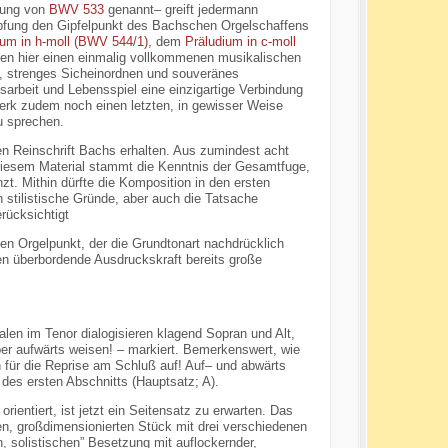
dung von
BWV 533
genannt– greift jedermann
öpfung den Gipfelpunkt des Bachschen Orgelschaffens
ium in h-moll (BWV 544/1)
, dem
Präludium in c-moll
eben hier einen einmalig vollkommenen musikalischen
, strenges Sicheinordnen und souveränes
nsarbeit und Lebensspiel eine einzigartige Verbindung
Werk zudem noch einen letzten, in gewisser Weise
u sprechen.
n Reinschrift Bachs erhalten. Aus zumindest acht
s diesem Material stammt die Kenntnis der Gesamtfuge,
zt. Mithin dürfte die Komposition in den ersten
 stilistische Gründe, aber auch die Tatsache
rücksichtigt
ten Orgelpunkt, der die Grundtonart nachdrücklich
ren überbordende Ausdruckskraft bereits große
alen im Tenor dialogisieren klagend Sopran und Alt,
er aufwärts weisen! – markiert. Bemerkenswert, wie
h für die Reprise am Schluß auf! Auf– und abwärts
es ersten Abschnitts (Hauptsatz; A).
ientiert, ist jetzt ein Seitensatz zu erwarten. Das
n, großdimensionierten Stück mit drei verschiedenen
n, solistischen” Besetzung mit auflockernder,