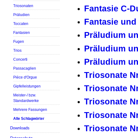
Fantasie C-D
Triosonaten
Präludien
Fantasie und
Toccaten
Präludium un
Fantasien
Fugen
Präludium un
Trios
Präludium un
Concerti
Passacaglien
Triosonate N
Pièce d'Orgue
Triosonate Nr
Gipfelleistungen
Meister-/ bzw.
Triosonate N
Standardwerke
Mehrere Fassungen
Triosonate Nr
Alle Schlagwörter
Triosonate N
Downloads