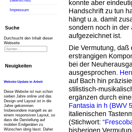
Datenschutz
konnte aber eindeuti
Handschrift zu tun h
Impressum
hängt u.a. damit zus
sondern noch in der 
Suche
aufgezeichnet ist.
Durchsucht den Inhalt dieser
Webseite
Die Vermutung, daß 
erstrangigen Kompon
bei der Neuherausg
Neuigkeiten
ausgesprochen.
Her
auf Bach hin präzisi
Website-Update in Arbeit
stilistisch-musikali
Diese Website ist nun schon
ergänzen durch einen
sieben Jahre online und das
Design und Layout ist in die
Fantasia in h (BWV 
Jahre gekommen.
Insbesondere mangelt es an
italienischen Tasten
einem responsiven Layout, so
dass die Darstellung auf
(Stichwort:
“Frescoba
mobilen Endgeräten zu
bisherigen Vermutun
Wünschen übrig lässt. Daher