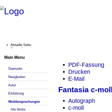
Aktuelle Seite:
Startseite
Werkbesprechungen
Fantasia c-moll / BWV 1121
Main Menu
PDF-Fassung
Startseite
Drucken
Neuigkeiten
E-Mail
Autor
Fantasia c-mol
Einführung
Autograph
Werkbesprechungen
c-moll
Alle Werke