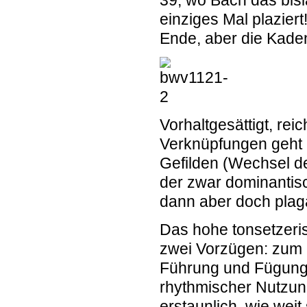
39, wo Bach das bis
einziges Mal plazier
Ende, aber die Kaden
Vorhaltgesättigt, re
Verknüpfungen geht e
Gefilden (Wechsel de
der zwar dominantis
dann aber doch plaga
Das hohe tonsetzeri
zwei Vorzügen: zum e
Führung und Fügung 
rhythmischer Nutzung
erstaunlich, wie wei