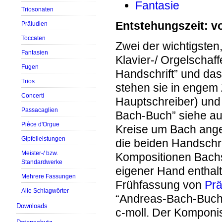
Fantasie
Triosonaten
Entstehungszeit: v
Präludien
Toccaten
Zwei der wichtigsten,
Fantasien
Klavier-/ Orgelschaf
Fugen
Handschrift” und da
Trios
stehen sie in engem
Concerti
Hauptschreiber) und 
Passacaglien
Bach-Buch” siehe a
Pièce d'Orgue
Kreise um Bach ange
Gipfelleistungen
die beiden Handschri
Meister-/ bzw.
Kompositionen Bachs
Standardwerke
eigener Hand enthalte
Mehrere Fassungen
Frühfassung von
Prä
Alle Schlagwörter
“Andreas-Bach-Buch” 
Downloads
c-moll. Der Komponist