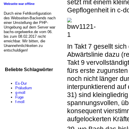
setzt mit einem klei
Webseite war offline
Gepflogenheit in c-do
Durch eine Fehlkonfiguration
des Webseiten-Backends nach
einer Umstellung der PHP-
Umgebung auf dem Server war
bachs-orgelwerke.de vom 06.
bis zum 08.02.2017 nicht
erreichbar. Wir bitten, die
In Takt 7 gesellt sic
Unannehmlichkeiten zu
entschuldigen!
Abwärtslinie dazu (r
Takt 9 vervollständig
fürs erste zugunsten
Beliebte Schlagwörter
noch nicht länger du
Es-Dur
interpunktierend auf
Präludium
g-moll
31) sind kleingliedri
Fuge
spannungsvollen, üb
f-moll
konsequent vierstim
aufgelockerten Kräft