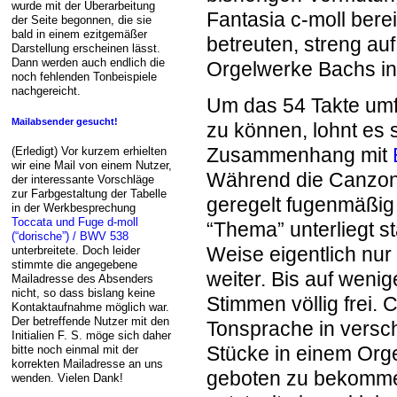
wurde mit der Überarbeitung
Fantasia c-moll bere
der Seite begonnen, die sie
bald in einem ezitgemäßer
betreuten, streng au
Darstellung erscheinen lässt.
Dann werden auch endlich die
Orgelwerke Bachs in S
noch fehlenden Tonbeispiele
nachgereicht.
Um das 54 Takte umf
Mailabsender gesucht!
zu können, lohnt es 
Zusammenhang mit
(Erledigt) Vor kurzem erhielten
wir eine Mail von einem Nutzer,
Während die Canzon
der interessante Vorschläge
zur Farbgestaltung der Tabelle
geregelt fugenmäßig d
in der Werkbesprechung
Toccata und Fuge d-moll
“Thema” unterliegt s
(“dorische”) / BWV 538
Weise eigentlich nur 
unterbreitete. Doch leider
stimmte die angegebene
weiter. Bis auf wenig
Mailadresse des Absenders
nicht, so dass bislang keine
Stimmen völlig frei. 
Kontaktaufnahme möglich war.
Der betreffende Nutzer mit den
Tonsprache in verschi
Initialien F. S. möge sich daher
Stücke in einem Or
bitte noch einmal mit der
korrekten Mailadresse an uns
geboten zu bekommen.
wenden. Vielen Dank!