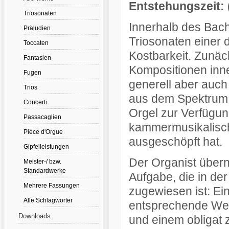
Entstehungszeit:
Triosonaten
Innerhalb des Bac
Präludien
Triosonaten einer 
Toccaten
Kostbarkeit. Zunäch
Fantasien
Kompositionen inn
Fugen
generell aber auch
Trios
aus dem Spektrum k
Concerti
Orgel zur Verfügung
Passacaglien
kammermusikalisch
Pièce d'Orgue
ausgeschöpft hat.
Gipfelleistungen
Der Organist übern
Meister-/ bzw.
Standardwerke
Aufgabe, die in de
Mehrere Fassungen
zugewiesen ist: Ein
Alle Schlagwörter
entsprechende Wer
Downloads
und einem obligat