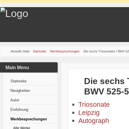
Aktuelle Seite:
Startseite
Werkbesprechungen
Die sechs Triosonaten / BWV 52
Main Menu
Die sechs 
Startseite
BWV 525-5
Neuigkeiten
Autor
Triosonate
Einführung
Leipzig
Werkbesprechungen
Autograph
Alle Werke