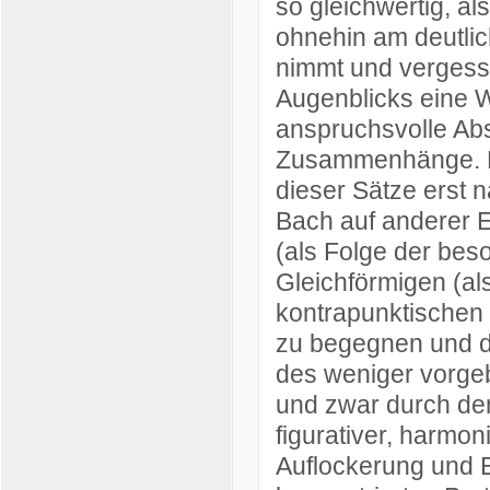
so gleichwertig, al
ohnehin am deutli
nimmt und verges
Augenblicks eine Wi
anspruchsvolle Absi
Zusammenhänge. Ma
dieser Sätze erst 
Bach auf anderer 
(als Folge der bes
Gleichförmigen (als
kontrapunktischen
zu begegnen und d
des weniger vorge
und zwar durch de
figurativer, harmon
Auflockerung und 