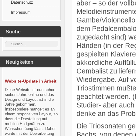
aber – so der vollb
Datenschutz
Melodieinstrument
Impressum
Gambe/Violoncello 
dem Pedalcembalo
Suche
zugedacht sind) w
Händen (in der Reg
gespielten Klaviere
akkordliche Auffül
Neuigkeiten
Cembalist zu liefer
Wiedergabe. Auf vo
Website-Update in Arbeit
Triostimmen mußte
Diese Website ist nun schon
sieben Jahre online und das
geachtet werden. 
Design und Layout ist in die
Studier- aber auch
Jahre gekommen.
Insbesondere mangelt es an
denke an das Prob
einem responsiven Layout, so
dass die Darstellung auf
mobilen Endgeräten zu
Die Triosonaten g
Wünschen übrig lässt. Daher
Bachs, von denen 
wurde mit der Überarbeitung