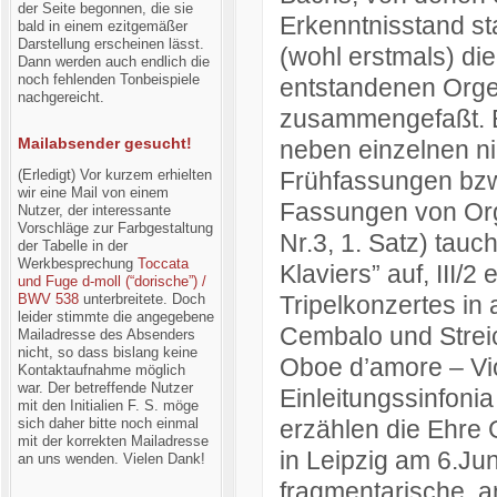
der Seite begonnen, die sie
Erkenntnisstand st
bald in einem ezitgemäßer
Darstellung erscheinen lässt.
(wohl erstmals) die
Dann werden auch endlich die
noch fehlenden Tonbeispiele
entstandenen Orgel
nachgereicht.
zusammengefaßt. E
Mailabsender gesucht!
neben einzelnen n
(Erledigt) Vor kurzem erhielten
Frühfassungen bzw.
wir eine Mail von einem
Fassungen von Orge
Nutzer, der interessante
Vorschläge zur Farbgestaltung
Nr.3, 1. Satz) tauc
der Tabelle in der
Werkbesprechung
Toccata
Klaviers” auf, III/
und Fuge d-moll (“dorische”) /
BWV 538
unterbreitete. Doch
Tripelkonzertes in 
leider stimmte die angegebene
Cembalo und Streic
Mailadresse des Absenders
nicht, so dass bislang keine
Oboe d’amore – Vi
Kontaktaufnahme möglich
war. Der betreffende Nutzer
Einleitungssinfoni
mit den Initialien F. S. möge
sich daher bitte noch einmal
erzählen die Ehre 
mit der korrekten Mailadresse
in Leipzig am 6.Juni
an uns wenden. Vielen Dank!
fragmentarische, a