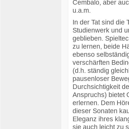
Cembalo, aber auc
u.a.m.
In der Tat sind di
Studienwerk und un
geblieben. Spielte
zu lernen, beide H
ebenso selbständig
verschärften Bedi
(d.h. ständig gleic
pausenloser Beweg
Durchsichtigkeit d
Anspruchs) bietet 
erlernen. Dem Höre
dieser Sonaten kau
Eleganz ihres klan
sie auch leicht zu 