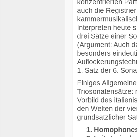
konzentrierten Part
auch die Registrie
kammermusikalisch
Interpreten heute s
drei Sätze einer S
(Argument: Auch das
besonders eindeuti
Auflockerungstechni
1. Satz der 6. Sona
Einiges Allgemeine
Triosonatensätze: m
Vorbild des italien
den Welten der vi
grundsätzlicher Sat
1. Homophones,