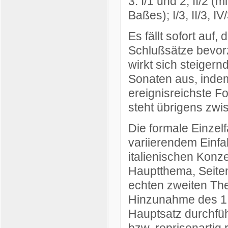
3. I/1 und 2, II/2 (
Baßes); I/3, II/3, IV/
Es fällt sofort auf
Schlußsätze bevorzu
wirkt sich steiger
Sonaten aus, indem
ereignisreichste F
steht übrigens zwi
Die formale Einzelf
variierendem Einfal
italienischen Konz
Hauptthema, Seiten
echten zweiten Th
Hinzunahme des 1
Hauptsatz durchfüh