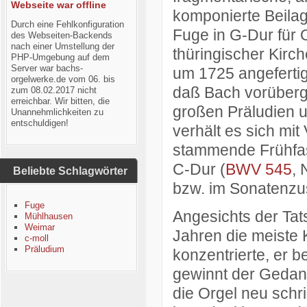
Webseite war offline
komponierte Beilag
Durch eine Fehlkonfiguration
Fuge in G-Dur für O
des Webseiten-Backends
nach einer Umstellung der
thüringischer Kir
PHP-Umgebung auf dem
Server war bachs-
um 1725 angefertigt
orgelwerke.de vom 06. bis
daß Bach vorüberg
zum 08.02.2017 nicht
erreichbar. Wir bitten, die
großen Präludien 
Unannehmlichkeiten zu
entschuldigen!
verhält es sich mi
stammende Frühfas
C-Dur (
BWV 545
, 
Beliebte Schlagwörter
bzw. im Sonatenzus
Fuge
Angesichts der Tat
Mühlhausen
Weimar
Jahren die meiste 
c-moll
Präludium
konzentrierte, er be
gewinnt der Gedan
die Orgel neu sch