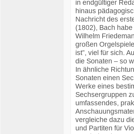
in endgültiger Red
hinaus pädagogisch
Nachricht des ers
(1802), Bach habe 
Wilhelm Friedemann
großen Orgelspiele
ist”, viel für sich
die Sonaten – so w
In ähnliche Richtu
Sonaten einen Sech
Werke eines besti
Sechsergruppen zu
umfassendes, prakt
Anschauungsmater
vergleiche dazu di
und Partiten für Vi