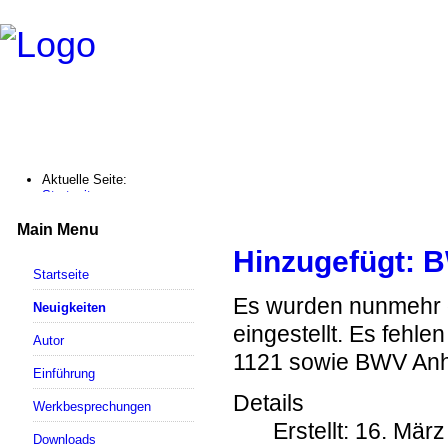
Aktuelle Seite:
Startseite
Neuigkeiten
Hinzugefügt: BWV 583-598
Main Menu
Hinzugefügt: 
Startseite
Es wurden nunmehr d
Neuigkeiten
eingestellt. Es fehl
Autor
1121 sowie BWV Anh 
Einführung
Details
Werkbesprechungen
Erstellt: 16. Mär
Downloads