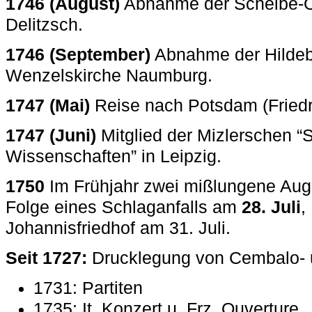
1746 (August)
Abnahme der Scheibe-Or
Delitzsch.
1746 (September)
Abnahme der Hildebr
Wenzelskirche Naumburg.
1747 (Mai)
Reise nach Potsdam (Friedri
1747 (Juni)
Mitglied der Mizlerschen “
Wissenschaften” in Leipzig.
1750
Im Frühjahr zwei mißlungene Aug
Folge eines Schlaganfalls am
28. Juli
,
Johannisfriedhof am 31. Juli.
Seit 1727:
Drucklegung von Cembalo- 
1731: Partiten
1735: It. Konzert u. Frz. Ouverture