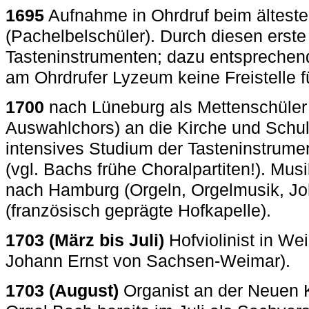
1695
Aufnahme in Ohrdruf beim älteste
(Pachelbelschüler). Durch diesen erste
Tasteninstrumenten; dazu entsprechen
am Ohrdrufer Lyzeum keine Freistelle f
1700
nach Lüneburg als Mettenschüler 
Auswahlchors) an die Kirche und Schule
intensives Studium der Tasteninstrum
(vgl. Bachs frühe Choralpartiten!). Mus
nach Hamburg (Orgeln, Orgelmusik, Jo
(französisch geprägte Hofkapelle).
1703 (M
ärz bis Juli)
Hofviolinist in We
Johann Ernst von Sachsen-Weimar).
1703 (August)
Organist an der Neuen K