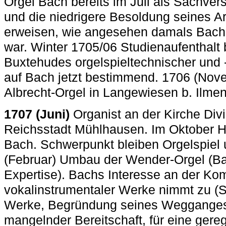
Orgel Bach bereits im Juli als Sachvers
und die niedrigere Besoldung seines A
erweisen, wie angesehen damals Bach 
war. Winter 1705/06 Studienaufenthalt
Buxtehudes orgelspieltechnischer und 
auf Bach jetzt bestimmend. 1706 (Nov
Albrecht-Orgel in Langewiesen b. Ilme
1707 (Juni)
Organist an der Kirche Divi 
Reichsstadt Mühlhausen. Im Oktober He
Bach. Schwerpunkt bleiben Orgelspiel 
(Februar) Umbau der Wender-Orgel (Ba
Expertise). Bachs Interesse an der Ko
vokalinstrumentaler Werke nimmt zu (
Werke, Begründung seines Wegganges
mangelnder Bereitschaft, für eine gere