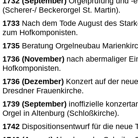
1732 (September)
Orgelprüfung und -e
(Scherer-/ Beckerorgel St. Martin).
1733
Nach dem Tode August des Star
zum Hofkomponisten.
1735
Beratung Orgelneubau Marienkir
1736 (November)
nach abermaliger E
Hofkomponisten.
1736 (Dezember)
Konzert auf der neue
Dresdner Frauenkirche.
1739 (September)
inoffizielle konzert
Orgel in Altenburg (Schloßkirche).
1742
Dispositionsentwurf für die neue 