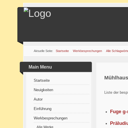
Aktuelle Seite:
Startseite
Werkbesprechungen
Alle Schlagwört
Main Menu
Mühlhau
Startseite
Neuigkeiten
Liste der bes
Autor
Einführung
Fuge g-
Werkbesprechungen
Präludi
Alle Werke