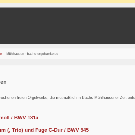
er
Mühlhausen - bachs-orgelwerke.de
sen
prochenen freien Orgelwerke, die mutmaßlich in Bachs Mühlhausener Zeit ents
moll / BWV 131a
um (, Trio) und Fuge C-Dur / BWV 545