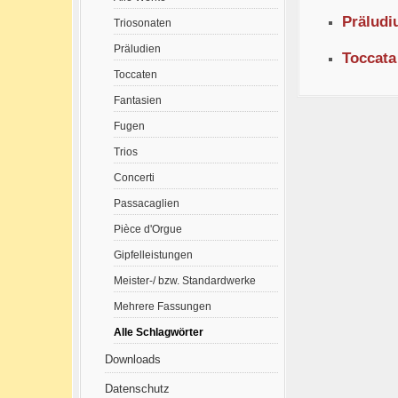
Präludi
Triosonaten
Präludien
Toccata
Toccaten
Fantasien
Fugen
Trios
Concerti
Passacaglien
Pièce d'Orgue
Gipfelleistungen
Meister-/ bzw. Standardwerke
Mehrere Fassungen
Alle Schlagwörter
Downloads
Datenschutz