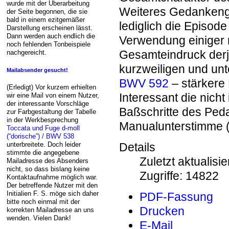
wurde mit der Überarbeitung
Weiteres Gedankengu
der Seite begonnen, die sie
bald in einem ezitgemäßer
lediglich die Episode
Darstellung erscheinen lässt.
Dann werden auch endlich die
Verwendung einiger 
noch fehlenden Tonbeispiele
Gesamteindruck derje
nachgereicht.
kurzweiligen und unt
Mailabsender gesucht!
BWV 592
– stärkere 
(Erledigt) Vor kurzem erhielten
Interessant die nich
wir eine Mail von einem Nutzer,
der interessante Vorschläge
Baßschritte des Peda
zur Farbgestaltung der Tabelle
in der Werkbesprechung
Manualunterstimme (
Toccata und Fuge d-moll
(“dorische”) / BWV 538
unterbreitete. Doch leider
Details
stimmte die angegebene
Zuletzt aktualisi
Mailadresse des Absenders
nicht, so dass bislang keine
Zugriffe: 14822
Kontaktaufnahme möglich war.
Der betreffende Nutzer mit den
Initialien F. S. möge sich daher
PDF-Fassung
bitte noch einmal mit der
Drucken
korrekten Mailadresse an uns
wenden. Vielen Dank!
E-Mail