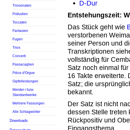
D-Dur
Triosonaten
Entstehungszeit: 
Präludien
Toccaten
Das Stück geht wie
B
Fantasien
verstorbenen Weima
Fugen
seiner Person und d
Trios
Transkriptionen sie
Concerti
vollständig für Cemb
Passacaglien
Satz noch einmal für
Pièce d'Orgue
16 Takte erweiterte.
Gipfelleistungen
Satz; die ursprünglic
Meister-/ bzw.
bekannt.
Standardwerke
Der Satz ist nicht n
Mehrere Fassungen
dessen Stelle treten 
Alle Schlagwörter
Rückpositiv und Obe
Downloads
Eingangsthema