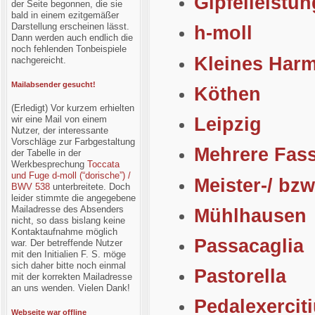
Gipfelleistun
der Seite begonnen, die sie
bald in einem ezitgemäßer
Darstellung erscheinen lässt.
h-moll
Dann werden auch endlich die
noch fehlenden Tonbeispiele
Kleines Harm
nachgereicht.
Mailabsender gesucht!
Köthen
(Erledigt) Vor kurzem erhielten
wir eine Mail von einem
Leipzig
Nutzer, der interessante
Vorschläge zur Farbgestaltung
Mehrere Fas
der Tabelle in der
Werkbesprechung
Toccata
und Fuge d-moll (“dorische”) /
Meister-/ bz
BWV 538
unterbreitete. Doch
leider stimmte die angegebene
Mailadresse des Absenders
Mühlhausen
nicht, so dass bislang keine
Kontaktaufnahme möglich
Passacaglia
war. Der betreffende Nutzer
mit den Initialien F. S. möge
sich daher bitte noch einmal
Pastorella
mit der korrekten Mailadresse
an uns wenden. Vielen Dank!
Pedalexercit
Webseite war offline