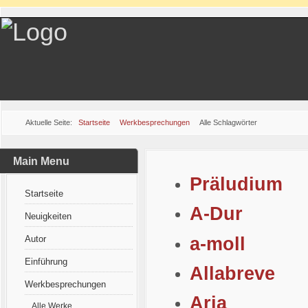
Aktuelle Seite:
Startseite
Werkbesprechungen
Alle Schlagwörter
Main Menu
Präludium
Startseite
A-Dur
Neuigkeiten
a-moll
Autor
Einführung
Allabreve
Werkbesprechungen
Aria
Alle Werke