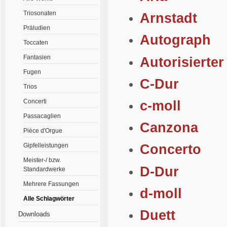
Triosonaten
Arnstadt
Präludien
Autograph
Toccaten
Fantasien
Autorisierter
Fugen
C-Dur
Trios
Concerti
c-moll
Passacaglien
Canzona
Pièce d'Orgue
Gipfelleistungen
Concerto
Meister-/ bzw.
D-Dur
Standardwerke
Mehrere Fassungen
d-moll
Alle Schlagwörter
Duett
Downloads