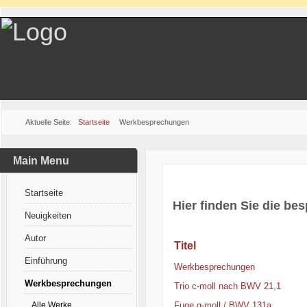
Aktuelle Seite:
Startseite
Werkbesprechungen
Main Menu
Startseite
Hier finden Sie die b
Neuigkeiten
Autor
Titel
Einführung
Werkbesprechungen
Werkbesprechungen
Trio c-moll nach BWV 21,1
Alle Werke
Fuge g-moll / BWV 131a