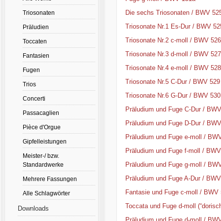
Die sechs Triosonaten / BWV 525
Triosonaten
Triosonate Nr.1 Es-Dur / BWV 52
Präludien
Triosonate Nr.2 c-moll / BWV 526
Toccaten
Triosonate Nr.3 d-moll / BWV 527
Fantasien
Triosonate Nr.4 e-moll / BWV 528
Fugen
Triosonate Nr.5 C-Dur / BWV 529
Trios
Triosonate Nr.6 G-Dur / BWV 530
Concerti
Präludium und Fuge C-Dur / BWV
Passacaglien
Präludium und Fuge D-Dur / BWV
Pièce d'Orgue
Präludium und Fuge e-moll / BW
Gipfelleistungen
Präludium und Fuge f-moll / BWV
Meister-/ bzw.
Präludium und Fuge g-moll / BW
Standardwerke
Präludium und Fuge A-Dur / BWV
Mehrere Fassungen
Fantasie und Fuge c-moll / BWV
Alle Schlagwörter
Toccata und Fuge d-moll (“dorisc
Downloads
Präludium und Fuge d-moll / BW