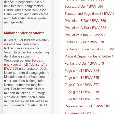
der Seite begonnen, die sie
bald in einem ezitgemäßer
Toccata C-Dur / BWV 564
Darstellung erscheinen lässt.
Toccata und Fuge d-moll / BWV 
Dann werden auch endlich die
noch fehlenden Tonbeispiele
Präludium E-Dur / BWV 566
nachgereicht.
Präludium G-Dur / BWV 568
Mailabsender gesucht!
Präludium a-moll / BWV 569
(Erledigt) Vor kurzem erhielten
Fantasia C-Dur / BWV 570
wir eine Mail von einem
Nutzer, der interessante
Fantasia (Concerto) G-Dur / BWV
Vorschläge zur Farbgestaltung
der Tabelle in der
Pièce d’Orgue (Fantasie) G-Dur 
Werkbesprechung
Toccata
Fantasie C-Dur / BWV 573
und Fuge d-moll (“dorische”) /
BWV 538
unterbreitete. Doch
Fuge c-moll / BWV 574
leider stimmte die angegebene
Mailadresse des Absenders
Fuge c-moll / BWV 575
nicht, so dass bislang keine
Kontaktaufnahme möglich
Fuge G-Dur / BWV 577
war. Der betreffende Nutzer
Fuge g-moll / BWV 578
mit den Initialien F. S. möge
sich daher bitte noch einmal
Fuge h-moll / BWV 579
mit der korrekten Mailadresse
an uns wenden. Vielen Dank!
Passacaglia c-moll / BWV 582
Trio d-moll / BWV 583