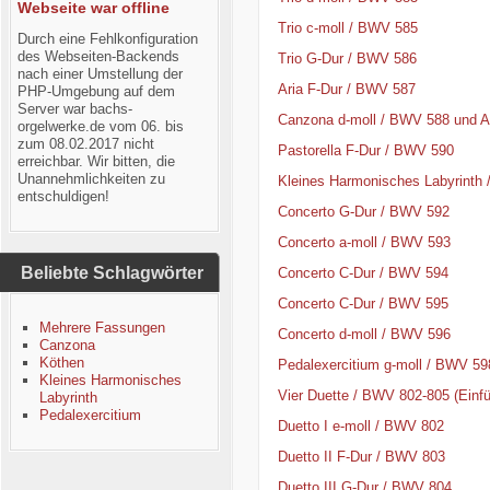
Webseite war offline
Trio c-moll / BWV 585
Durch eine Fehlkonfiguration
des Webseiten-Backends
Trio G-Dur / BWV 586
nach einer Umstellung der
Aria F-Dur / BWV 587
PHP-Umgebung auf dem
Server war bachs-
Canzona d-moll / BWV 588 und A
orgelwerke.de vom 06. bis
zum 08.02.2017 nicht
Pastorella F-Dur / BWV 590
erreichbar. Wir bitten, die
Unannehmlichkeiten zu
Kleines Harmonisches Labyrinth
entschuldigen!
Concerto G-Dur / BWV 592
Concerto a-moll / BWV 593
Beliebte Schlagwörter
Concerto C-Dur / BWV 594
Concerto C-Dur / BWV 595
Mehrere Fassungen
Concerto d-moll / BWV 596
Canzona
Köthen
Pedalexercitium g-moll / BWV 59
Kleines Harmonisches
Vier Duette / BWV 802-805 (Einf
Labyrinth
Pedalexercitium
Duetto I e-moll / BWV 802
Duetto II F-Dur / BWV 803
Duetto III G-Dur / BWV 804